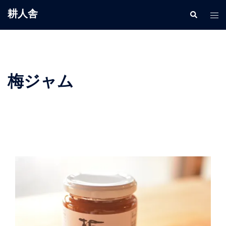
コ
耕人舎
検
ト
ン
索
グ
テ
ル
ン
メ
ツ
ニ
へ
梅ジャム
ュ
ス
ー
キ
ッ
プ